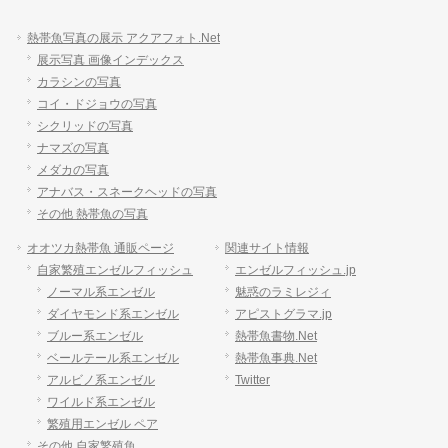
熱帯魚写真の展示 アクアフォト.Net
展示写真 画像インデックス
カラシンの写真
コイ・ドジョウの写真
シクリッドの写真
ナマズの写真
メダカの写真
アナバス・スネークヘッドの写真
その他 熱帯魚の写真
オオツカ熱帯魚 通販ページ
関連サイト情報
自家繁殖エンゼルフィッシュ
エンゼルフィッシュ.jp
ノーマル系エンゼル
魅惑のラミレジィ
ダイヤモンド系エンゼル
アピストグラマ.jp
ブルー系エンゼル
熱帯魚書物.Net
ベールテール系エンゼル
熱帯魚事典.Net
アルビノ系エンゼル
Twitter
ワイルド系エンゼル
繁殖用エンゼル ペア
その他 自家繁殖魚