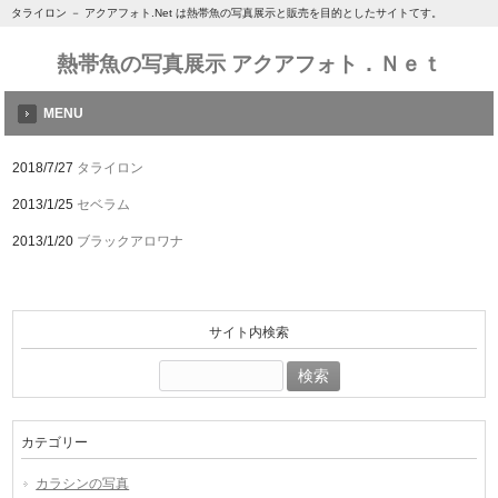
タライロン － アクアフォト.Net は熱帯魚の写真展示と販売を目的としたサイトてす。
熱帯魚の写真展示 アクアフォト．Ｎｅｔ
MENU
2018/7/27
タライロン
2013/1/25
セベラム
2013/1/20
ブラックアロワナ
サイト内検索
検
索:
カテゴリー
カラシンの写真