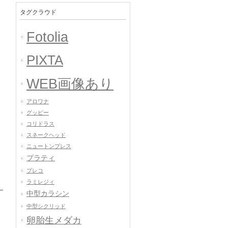
タグクラウド
Fotolia
PIXTA
WEB画像あり
アロワナ
グッピー
コリドラス
スネークヘッド
ニュートンプレス
プラティ
プレコ
ラミレジィ
中型カラシン
中型シクリッド
卵胎生メダカ