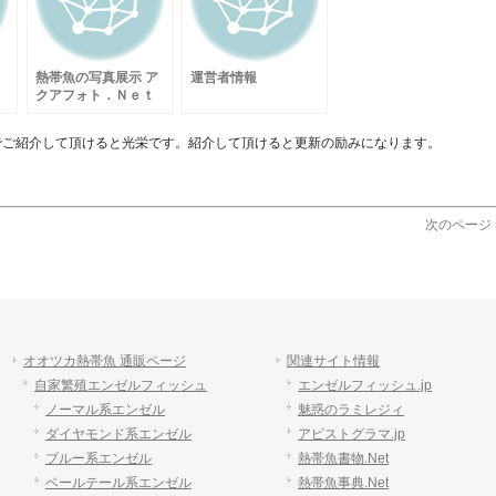
熱帯魚の写真展示 ア
運営者情報
クアフォト．Ｎｅｔ
について
でご紹介して頂けると光栄です。紹介して頂けると更新の励みになります。
次のページ 
オオツカ熱帯魚 通販ページ
関連サイト情報
自家繁殖エンゼルフィッシュ
エンゼルフィッシュ.jp
ノーマル系エンゼル
魅惑のラミレジィ
ダイヤモンド系エンゼル
アピストグラマ.jp
ブルー系エンゼル
熱帯魚書物.Net
ベールテール系エンゼル
熱帯魚事典.Net