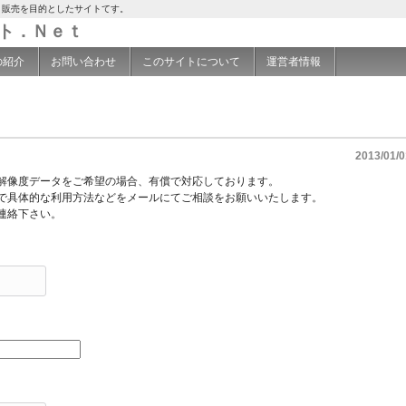
示と販売を目的としたサイトてす。
ォト．Ｎｅｔ
の紹介
お問い合わせ
このサイトについて
運営者情報
2013/01/0
解像度データをご希望の場合、有償で対応しております。
で具体的な利用方法などをメールにてご相談をお願いいたします。
連絡下さい。